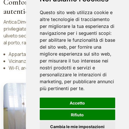
Comfort, posizione strategica e
autenticita cilentana
Questo sito web utilizza cookie e
altre tecnologie di tracciamento
Antica Dimora Donna Filomena si trova in una zona
per migliorare la tua esperienza di
privilegiata di Marina di Camerota, immersa nel verde di un
navigazione per i seguenti scopi:
uliveto secolare e vicina ai principali servizi, alle spiagge e
per abilitare le funzionalità di base
al porto, raggiungibili comodamente a piedi.
del sito web
,
per fornire una
migliore esperienza sul sito web
,
Appartamenti climatizzati e B&B in centro paese
per misurare il tuo interesse nei
Vicinanza alla spiaggia Marina delle Barche
nostri prodotti e servizi e
Wi-Fi, area esterna e parcheggio in struttura
personalizzare le interazioni di
Ciao!
marketing
,
per pubblicare annunci
Se hai bisogno di informazioni scrivi
più pertinenti per te
.
qui.
Antica Dimora Donna Filomena
Accetto
Rifiuto
Il tuo messaggio
Cambia le mie impostazioni