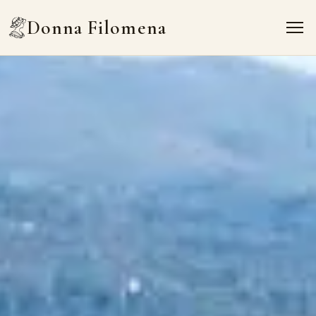
Donna Filomena
Donna Filomena
Home
Appartamenti
B&B
Marina di Camerota
Contatti
Chiedi un preventivo
IT