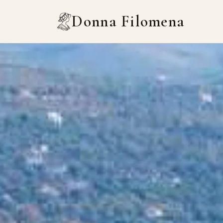
Donna Filomena
Donna Filomena
Home
Appartamenti
B&B
Marina di Camerota
Contatti
Chiedi un preventivo
IT