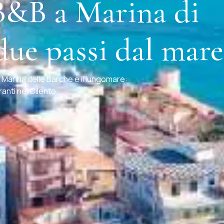
B&B a Marina di
due passi dal mare
 Marina delle Barche e il lungomare:
ranti nel Cilento.