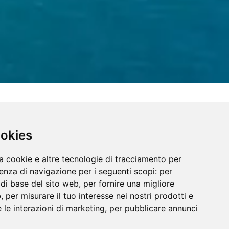
ookies
Ciao!
a cookie e altre tecnologie di tracciamento per
Se hai bisogno di informazioni scrivi
ienza di navigazione per i seguenti scopi:
per
qui.
à di base del sito web
,
per fornire una migliore
Antica Dimora Donna Filomena
b
,
per misurare il tuo interesse nei nostri prodotti e
 le interazioni di marketing
,
per pubblicare annunci
Il tuo messaggio