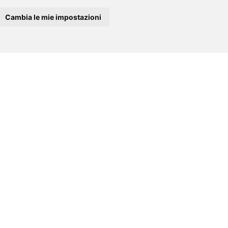
Cambia le mie impostazioni
 una vacanza in totale
e desiderano comfort, privacy e una
i Camerota tra mare, centro e relax.