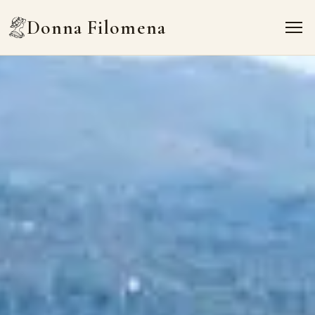
Donna Filomena
Donna Filomena
Home
Appartamenti
B&B
Marina di Camerota
Contatti
Chiedi un preventivo
IT