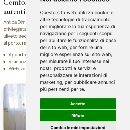
Comfort, posizione strategica e
autenticita cilentana
Questo sito web utilizza cookie e
altre tecnologie di tracciamento
Antica Dimora Donna Filomena si trova in una zona
per migliorare la tua esperienza di
privilegiata di Marina di Camerota, immersa nel verde di un
navigazione per i seguenti scopi:
uliveto secolare e vicina ai principali servizi, alle spiagge e
per abilitare le funzionalità di base
al porto, raggiungibili comodamente a piedi.
del sito web
,
per fornire una
migliore esperienza sul sito web
,
Appartamenti climatizzati e B&B in centro paese
per misurare il tuo interesse nei
Vicinanza alla spiaggia Marina delle Barche
nostri prodotti e servizi e
Wi-Fi, area esterna e parcheggio in struttura
personalizzare le interazioni di
Ciao!
marketing
,
per pubblicare annunci
Se hai bisogno di informazioni scrivi
più pertinenti per te
.
qui.
Antica Dimora Donna Filomena
Accetto
Rifiuto
Il tuo messaggio
Cambia le mie impostazioni