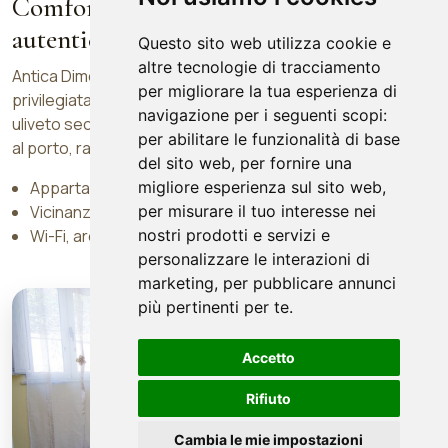
Comfort, posizione strategica e
autenticita cilentana
Questo sito web utilizza cookie e
altre tecnologie di tracciamento
Antica Dimora Donna Filomena si trova in una zona
per migliorare la tua esperienza di
privilegiata di Marina di Camerota, immersa nel verde di un
navigazione per i seguenti scopi:
uliveto secolare e vicina ai principali servizi, alle spiagge e
per abilitare le funzionalità di base
al porto, raggiungibili comodamente a piedi.
del sito web
,
per fornire una
migliore esperienza sul sito web
,
Appartamenti climatizzati e B&B in centro paese
per misurare il tuo interesse nei
Vicinanza alla spiaggia Marina delle Barche
nostri prodotti e servizi e
Wi-Fi, area esterna e parcheggio in struttura
personalizzare le interazioni di
Ciao!
marketing
,
per pubblicare annunci
Se hai bisogno di informazioni scrivi
più pertinenti per te
.
qui.
Antica Dimora Donna Filomena
Accetto
Rifiuto
Il tuo messaggio
Cambia le mie impostazioni