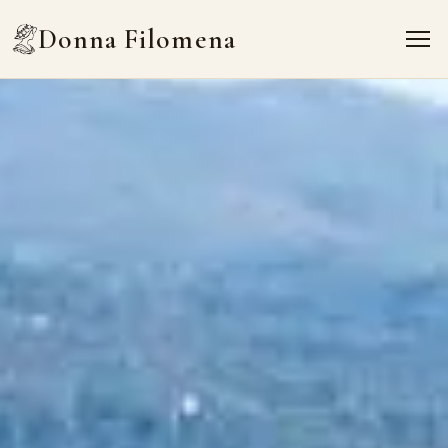
Donna Filomena
Donna Filomena
Home
Appartamenti
B&B
Marina di Camerota
Contatti
Chiedi un preventivo
IT